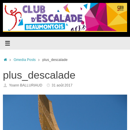
Passer
au
contenu
Accueil
Gmedia Posts
plus_descalade
plus_descalade
Yoann BALLURIAUD
31 août 2017