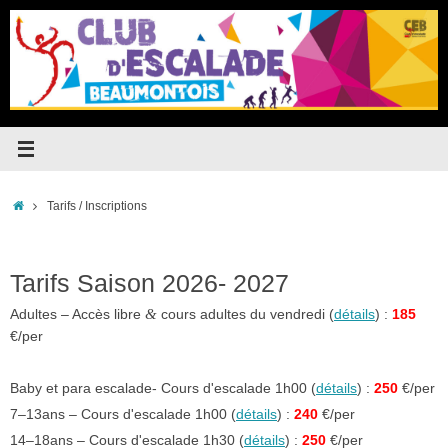
Passer
au
contenu
Accueil
Tarifs / Inscriptions
Tarifs Saison 2026- 2027
&
Adultes – Accès libre
cours adultes du vendredi (
détails
) :
185
€/per
Baby et para escalade- Cours d'escalade 1h00 (
détails
) :
250
€/per
7–13ans – Cours d'escalade 1h00 (
détails
) :
240
€/per
14–18ans – Cours d'escalade 1h30 (
détails
) :
250
€/per