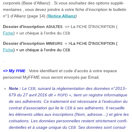
corporels (Base d'Allianz) . Si vous souhaitez des options supplé­
men­taires , vous devez joindre à votre fiche d'inscription le bulletin
n°1 d'Allianz (page 14)
(
Notice Allianz
).
Dossier d'inscription
=> La
D'
(
ADULTES
FICHE
INSCRIPTION
Fiche
) + un chèque à l'ordre du
CEB
Dossier d'inscription
=
>La
D'
(
MINEURS
FICHE
INSCRIPTION
Fiche
) + un chèque à l'ordre du
CEB
.
=> My
: Votre identi­fiant et code d'accès à votre espace
FFME
personnel MyFFME vous seront envoyés par Email.
Note :
Le
, suivant la régle­men­tation des données n°2013–
CEB
679 du 27 avril 2016 dit «
», tient un registre infor­ma­tique
RGPD
de ses adhérents. Ce traitement est néces­saire à l’exécution du
contrat d’association qui lie le
à ses adhérents. Il recueille
CEB
les éléments utiles aux inscrip­tions (Nom, adresse…) et gère les
cotisa­tions. Les données person­nelles restent stric­tement confi­
den­tielles et à usage unique du
. Ses données sont consul­
CEB