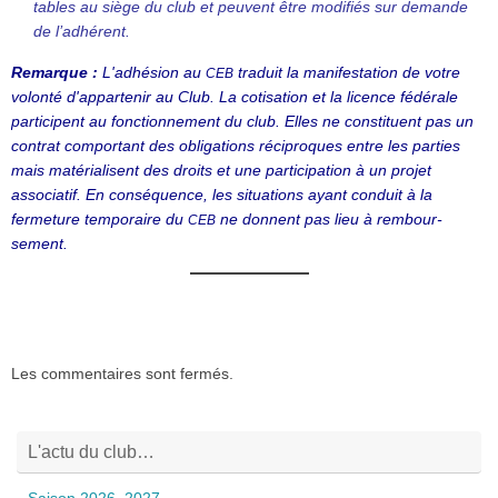
tables au siège du club et peuvent être modifiés sur demande
de l’adhérent.
Remarque :
L'adhésion au
traduit la manifes­tation de votre
CEB
volonté d'appartenir au Club. La cotisation et la licence fédérale
parti­cipent au fonction­nement du club. Elles ne consti­tuent pas un
contrat comportant des obliga­tions réciproques entre les parties
mais matéria­lisent des droits et une parti­ci­pation à un projet
associatif. En consé­quence, les situa­tions ayant conduit à la
fermeture tempo­raire du
ne donnent pas lieu à rembour­
CEB
sement.
Les commentaires sont fermés.
L'actu du club…