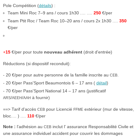
Pole Compétition
(
détails
) :
Team Mini Roc 7–9 ans / cours 1h30 .… .…
250
€/per
Team Ptit Roc / Team Roc 10–20 ans / cours 2x 1h30 .…
350
€/per
+
15
€/per pour toute
nouveau adhérent
(droit d'entrée)
Réductions (si dispo­sitif reconduit):
- 20 €/per pour autre personne de la famille inscrite au
.
CEB
- 20 €/per Pass'Sport Beaumontois 6 – 17 ans (
détail
)
- 70 €/per Pass'Sport National 14 – 17 ans (justi­fi­catif
/
/
à fournir)
ARS
AEEH
AAH
==> Tarif d'accès
pour Licencié
extérieur (mur de vitesse,
CEB
FFME
bloc.… ) .…
110
€/per
Note :
l'adhésion au
inclut l' assurance Responsabilité Civile et
CEB
une assurance individuel accident pour couvrir les dommages