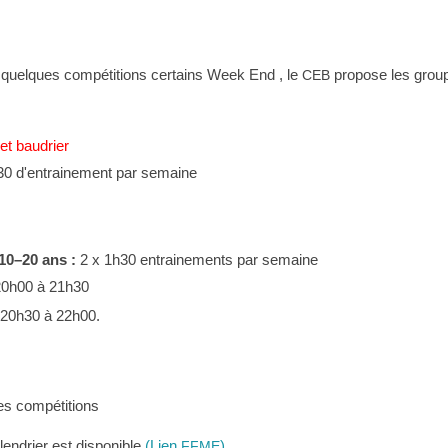
e quelques compé­ti­tions certains Week End , le
propose les grou
CEB
et baudrier
30 d'entrainement par semaine
 10–20 ans :
2 x 1h30 entrai­ne­ments par semaine
20h00 à 21h30
 20h30 à 22h00.
s compé­ti­tions
len­drier est dispo­nible
(Lien
)
.
FFME