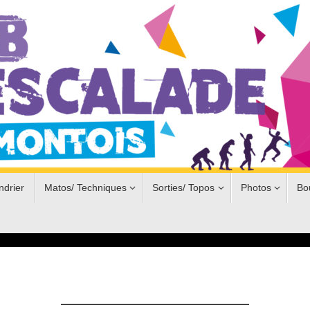
ndrier
Matos/ Techniques
Sorties/ Topos
Photos
Bo