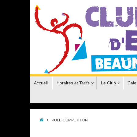
Passer
au
contenu
Passer
Accueil
Horaires et Tarifs
Le Club
Cale
au
contenu
Accueil
POLE
COMPETITION