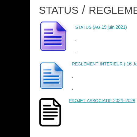
/
STATUS
REGLEM
(
19 juin 2021)
STATUS
AG
.
.
( 16 J
REGLEMENT
INTERIEUR
.
.
2024–2028
PROJET
ASSOCIATIF