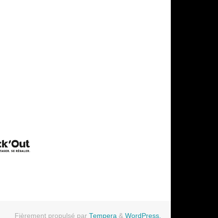
Fièrement propulsé par
Tempera
&
WordPress.