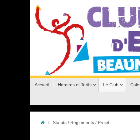
Passer
au
contenu
Passer
Accueil
Horaires et Tarifs
Le Club
Cale
au
contenu
Accueil
Statuts / Règlements / Projet