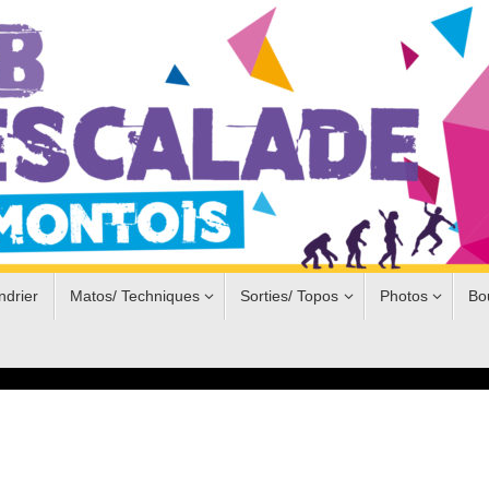
ndrier
Matos/ Techniques
Sorties/ Topos
Photos
Bo