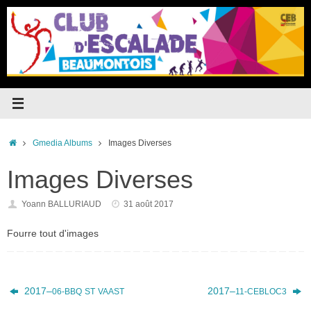
Passer
au
contenu
Accueil
Gmedia Albums
Images Diverses
Images Diverses
Yoann BALLURIAUD
31 août 2017
Fourre tout d'images
2017–
2017–
06-BBQ
ST
VAAST
11-CEBLOC3