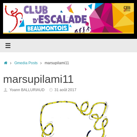
Passer
au
contenu
Accueil
Gmedia Posts
marsupilami11
marsupilami11
Yoann BALLURIAUD
31 août 2017