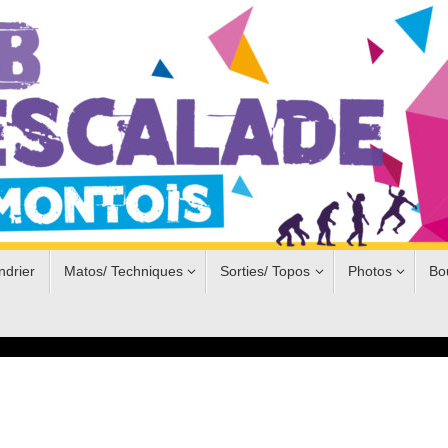
ndrier
Matos/ Techniques
Sorties/ Topos
Photos
Bo