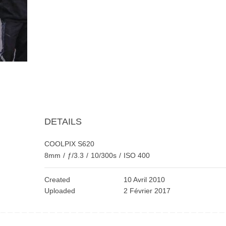
DETAILS
COOLPIX S620
8mm
/
ƒ/3.3
/
10/300s
/
ISO 400
Created
10 Avril 2010
Uploaded
2 Février 2017