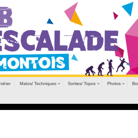
ndrier
Matos/ Techniques
Sorties/ Topos
Photos
Bo