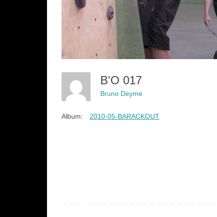
B'O 017
Bruno Deyme
Album:
2010-05-BARACKOUT