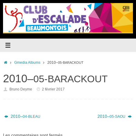
Passer
au
contenu
Accueil
Gmedia Albums
2010–
05-BARACKOUT
2010–
05-BARACKOUT
Bruno Deyme
2 février 2017
2010–
2010–
04-BLEAU
05-SAOU
Les commentaires sont fermés.