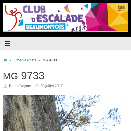
Passer
au
contenu
Accueil
Gmedia Posts
9733
MG
9733
MG
Bruno Deyme
20 juillet 2017