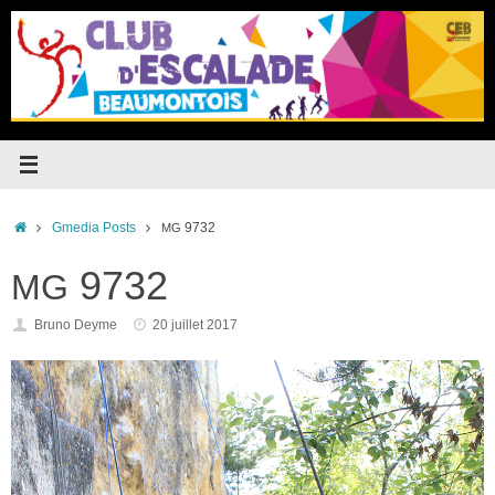
Passer
au
contenu
Accueil
Gmedia Posts
9732
MG
9732
MG
Bruno Deyme
20 juillet 2017