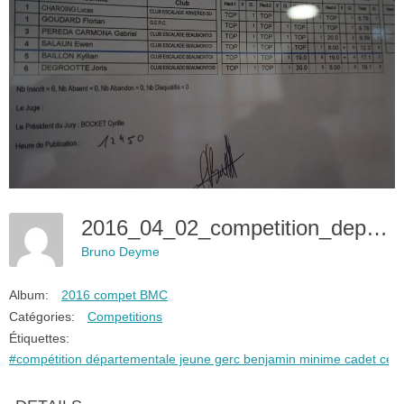
2016_04_02_competition_departemental_bmc_-15
Bruno Deyme
Album:
2016 compet BMC
Catégories:
Competitions
Étiquettes:
#compétition départementale jeune gerc benjamin minime cadet ceb