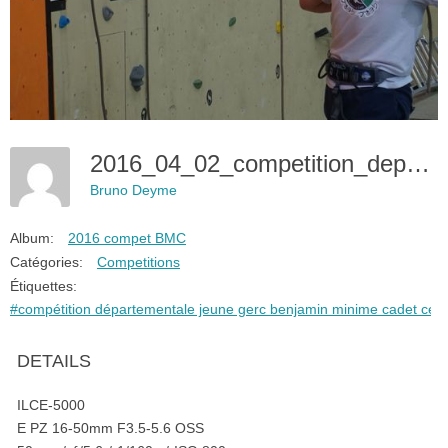
2016_04_02_competition_departemental_bmc_-12
Bruno Deyme
Album:
2016 compet BMC
Catégories:
Competitions
Étiquettes:
#compétition départementale jeune gerc benjamin minime cadet ceb
DETAILS
ILCE-5000
E PZ 16-50mm F3.5-5.6 OSS