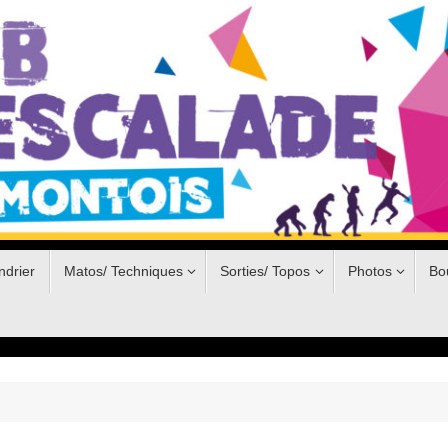
ndrier
Matos/ Techniques
Sorties/ Topos
Photos
Bo