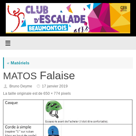
Passer
au
contenu
«
Matériels
Falaise
MATOS
Bruno Deyme
17 janvier 2019
La taille originale est de
650 × 774
pixels