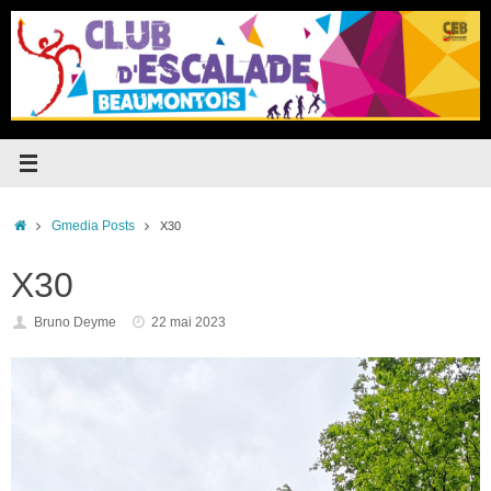
Passer
au
contenu
Accueil
Gmedia Posts
X30
X30
Bruno Deyme
22 mai 2023