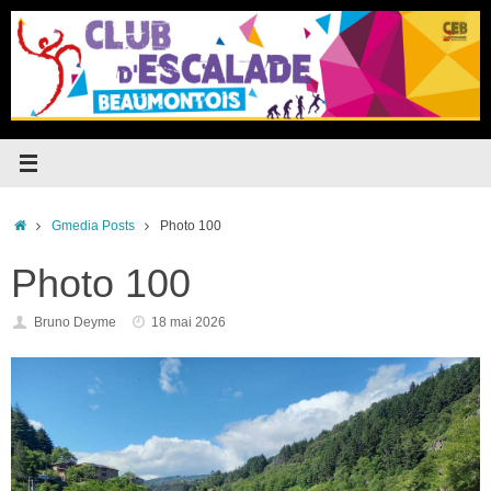
Passer
au
contenu
Accueil
Gmedia Posts
Photo 100
Photo 100
Bruno Deyme
18 mai 2026