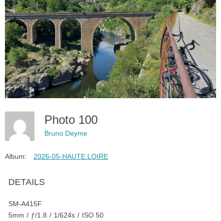
Photo 100
Bruno Deyme
Album:
2026-05-HAUTE LOIRE
DETAILS
SM-A415F
5mm
/
ƒ/1.8
/
1/624s
/
ISO 50