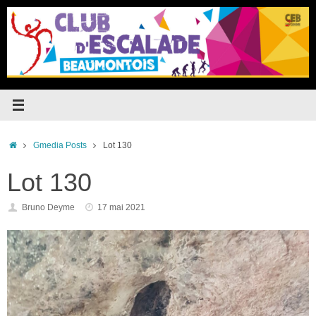
Passer
au
contenu
Accueil
Gmedia Posts
Lot 130
Lot 130
Bruno Deyme
17 mai 2021