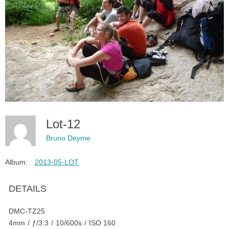
Lot-12
Bruno Deyme
Album:
2013-05-LOT
DETAILS
DMC-TZ25
4mm
/
ƒ/3.3
/
10/600s
/
ISO 160