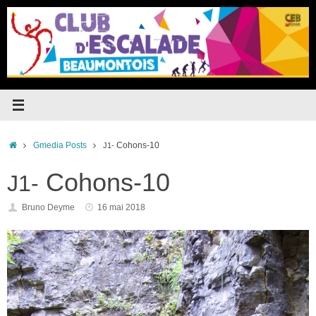
Passer
au
contenu
Accueil
Gmedia Posts
Cohons-10
J1-
Cohons-10
J1-
Bruno Deyme
16 mai 2018