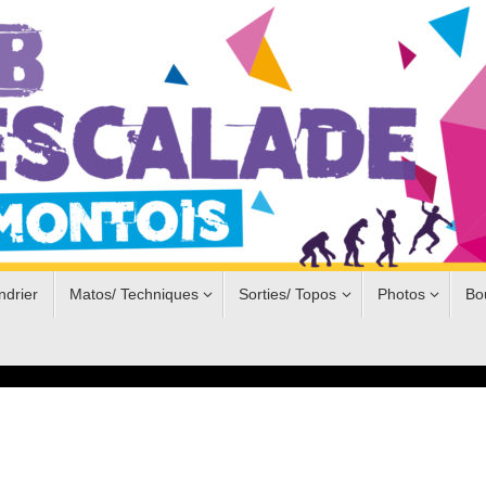
ndrier
Matos/ Techniques
Sorties/ Topos
Photos
Bo