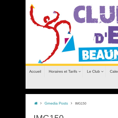
Passer
au
contenu
Passer
Accueil
Horaires et Tarifs
Le Club
Cale
au
contenu
Accueil
Gmedia Posts
IMG150
IMG150