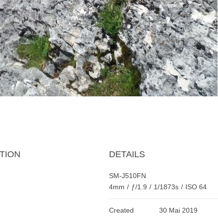
TION
DETAILS
SM-J510FN
4mm
/
ƒ/1.9
/
1/1873s
/
ISO 64
Created
30 Mai 2019