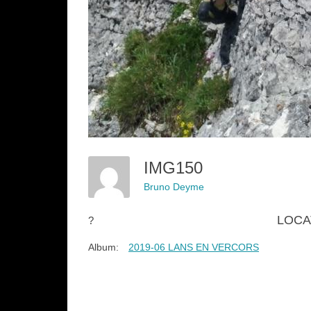
IMG150
Bruno Deyme
LOCA
?
Album:
2019-06 LANS EN VERCORS