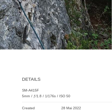
DETAILS
SM-A415F
5mm
/
ƒ/1.8
/
1/176s
/
ISO 50
Created
28 Mai 2022