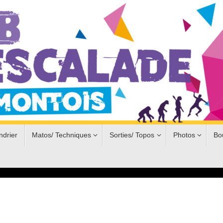
ndrier
Matos/ Techniques
Sorties/ Topos
Photos
Bo