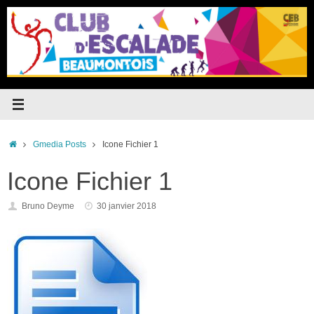
Passer
au
contenu
Accueil
Gmedia Posts
Icone Fichier 1
Icone Fichier 1
Bruno Deyme
30 janvier 2018