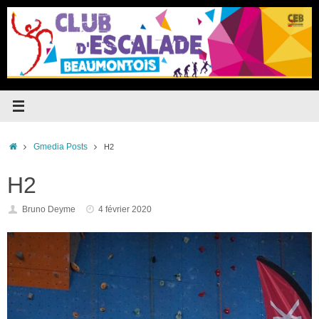
Passer
au
contenu
Accueil
Gmedia Posts
H2
H2
Bruno Deyme
4 février 2020