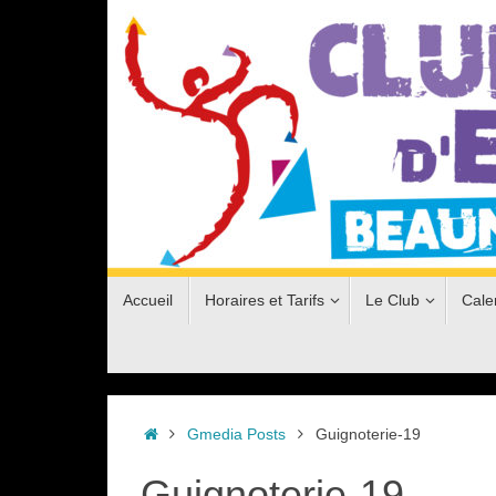
Passer
au
contenu
Passer
Accueil
Horaires et Tarifs
Le Club
Cale
au
contenu
Accueil
Gmedia Posts
Guignoterie-19
Guignoterie-19