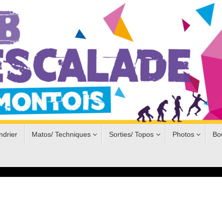
ndrier
Matos/ Techniques
Sorties/ Topos
Photos
Bo