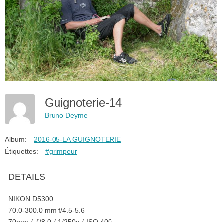
Guignoterie-14
Bruno Deyme
Album:
2016-05-LA GUIGNOTERIE
Étiquettes:
#grimpeur
DETAILS
NIKON D5300
70.0-300.0 mm f/4.5-5.6
70mm
/
ƒ/8.0
/
1/250s
/
ISO 400