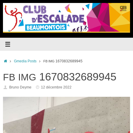
Passer
au
contenu
Accueil
Gmedia Posts
1670832689945
FB
IMG
1670832689945
FB
IMG
Bruno Deyme
12 décembre 2022