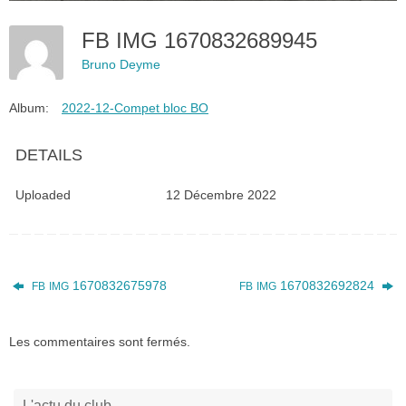
FB IMG 1670832689945
Bruno Deyme
Album:
2022-12-Compet bloc BO
DETAILS
Uploaded
12 Décembre 2022
1670832675978
1670832692824
FB
IMG
FB
IMG
Les commentaires sont fermés.
L'actu du club…