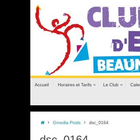
Passer
au
contenu
Passer
Accueil
Horaires et Tarifs
Le Club
Cale
au
contenu
Accueil
Gmedia Posts
dsc_0164
dsc_0164