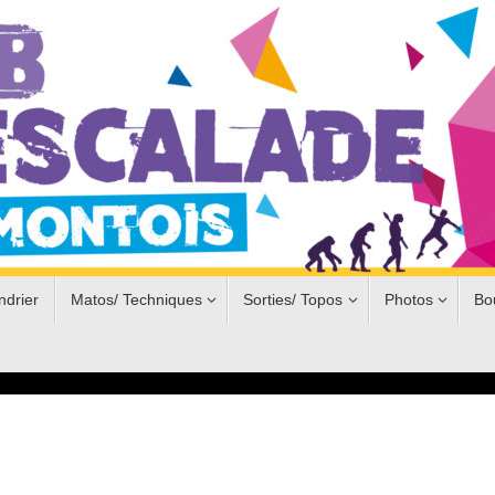
ndrier
Matos/ Techniques
Sorties/ Topos
Photos
Bo