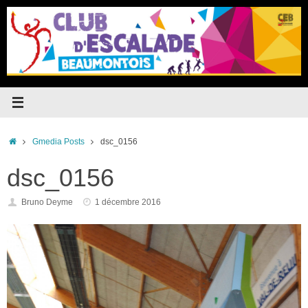
Passer
au
contenu
Accueil
Gmedia Posts
dsc_0156
dsc_0156
Bruno Deyme
1 décembre 2016