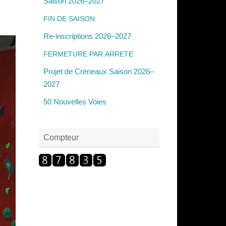
Saison 2026–2027
FIN
DE
SAISON
Re-inscriptions 2026–2027
FERMETURE
PAR
ARRETE
Projet de Créneaux Saison 2026–
2027
50 Nouvelles Voies
Compteur