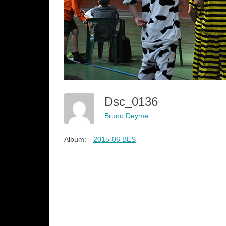
Dsc_0136
Bruno Deyme
Album:
2015-06 BES