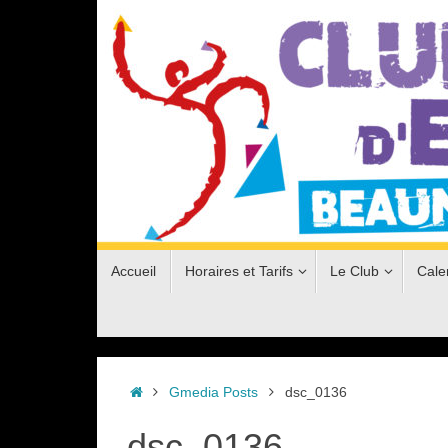
Passer
au
contenu
Passer
Accueil
Horaires et Tarifs
Le Club
Cale
au
contenu
Accueil
Gmedia Posts
dsc_0136
dsc_0136