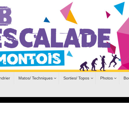
ndrier
Matos/ Techniques
Sorties/ Topos
Photos
Bo