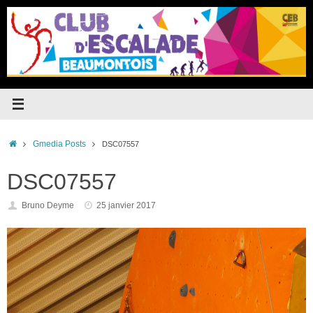
Passer
au
contenu
Accueil
Gmedia Posts
DSC07557
DSC07557
Bruno Deyme
25 janvier 2017