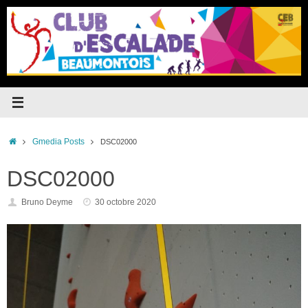
Passer
au
contenu
Accueil
Gmedia Posts
DSC02000
DSC02000
Bruno Deyme
30 octobre 2020