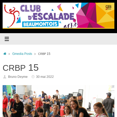
Passer
au
contenu
Accueil
Gmedia Posts
15
CRBP
15
CRBP
Bruno Deyme
30 mai 2022