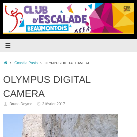
Passer
au
contenu
Accueil
Gmedia Posts
OLYMPUS
DIGITAL
CAMERA
OLYMPUS
DIGITAL
CAMERA
Bruno Deyme
2 février 2017