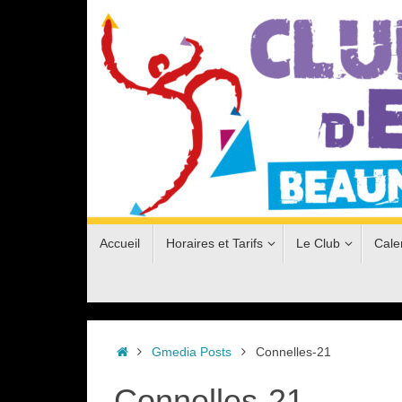
Passer
au
contenu
Passer
Accueil
Horaires et Tarifs
Le Club
Cale
au
contenu
Accueil
Gmedia Posts
Connelles-21
Connelles-21