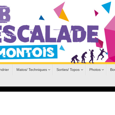
ndrier
Matos/ Techniques
Sorties/ Topos
Photos
Bo