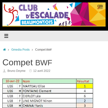
Passer
au
contenu
Accueil
Gmedia Posts
Compet
BWF
Compet
BWF
Bruno Deyme
12 avril 2022