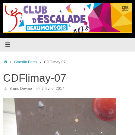
Passer
au
contenu
Accueil
Gmedia Posts
CDFlimay-07
CDFlimay-07
Bruno Deyme
2 février 2017