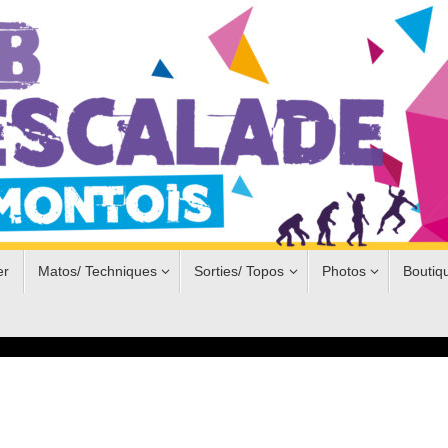
er
Matos/ Techniques
Sorties/ Topos
Photos
Boutiq