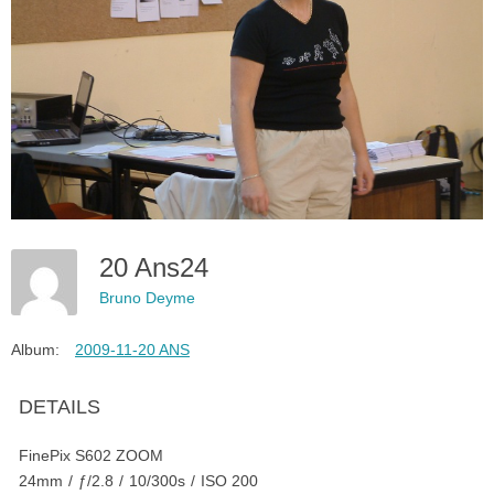
20 Ans24
Bruno Deyme
Album:
2009-11-20 ANS
DETAILS
FinePix S602 ZOOM
24mm
/
ƒ/2.8
/
10/300s
/
ISO 200