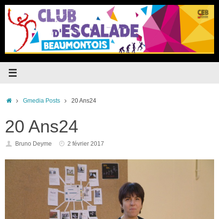
Passer
au
contenu
Accueil
Gmedia Posts
20 Ans24
20 Ans24
Bruno Deyme
2 février 2017