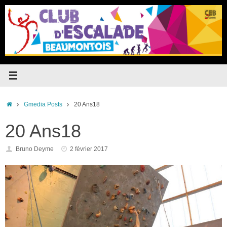
Passer
au
contenu
Accueil
Gmedia Posts
20 Ans18
20 Ans18
Bruno Deyme
2 février 2017