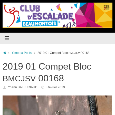
Passer
au
contenu
Accueil
Gmedia Posts
2019 01 Compet Bloc
00168
BMCJSV
2019 01 Compet Bloc
00168
BMCJSV
Yoann BALLURIAUD
8 février 2019