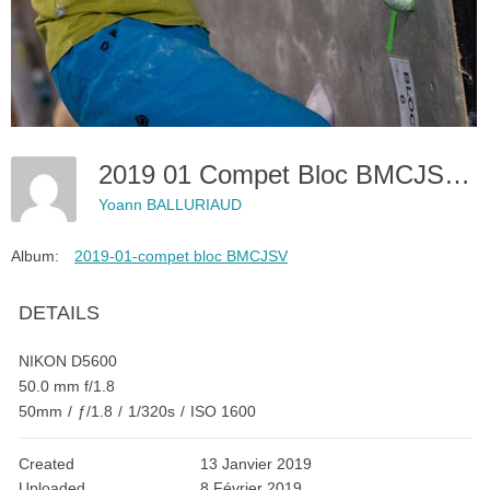
2019 01 Compet Bloc BMCJSV 00168
Yoann BALLURIAUD
Album:
2019-01-compet bloc BMCJSV
DETAILS
NIKON D5600
50.0 mm f/1.8
50mm
/
ƒ/1.8
/
1/320s
/
ISO 1600
Created
13 Janvier 2019
Uploaded
8 Février 2019