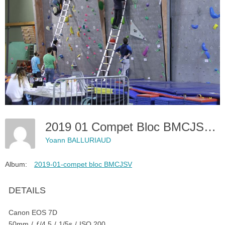
2019 01 Compet Bloc BMCJSV 00002
Yoann BALLURIAUD
Album:
2019-01-compet bloc BMCJSV
DETAILS
Canon EOS 7D
50mm
/
ƒ/4.5
/
1/5s
/
ISO 200