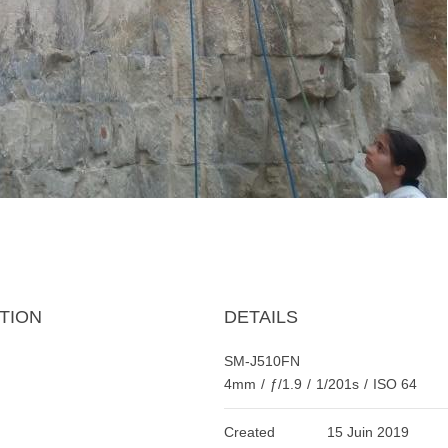
TION
DETAILS
SM-J510FN
4mm
/
ƒ/1.9
/
1/201s
/
ISO 64
Created
15 Juin 2019