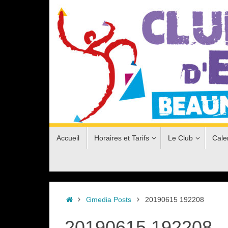
Passer
au
contenu
Passer
Accueil
Horaires et Tarifs
Le Club
Cale
au
contenu
Accueil
Gmedia Posts
20190615 192208
20190615 192208