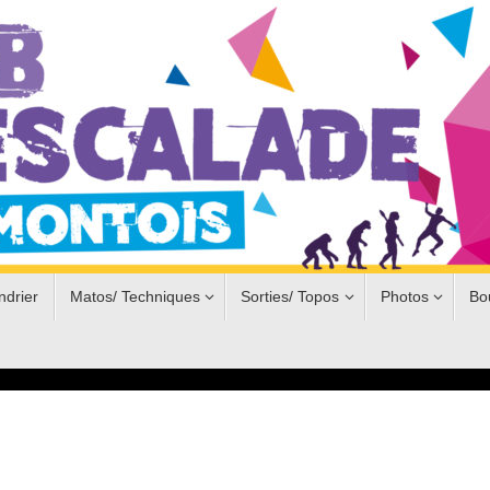
ndrier
Matos/ Techniques
Sorties/ Topos
Photos
Bo