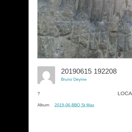
20190615 192208
Bruno Deyme
LOCA
?
Album:
2019-06-BBQ St Max