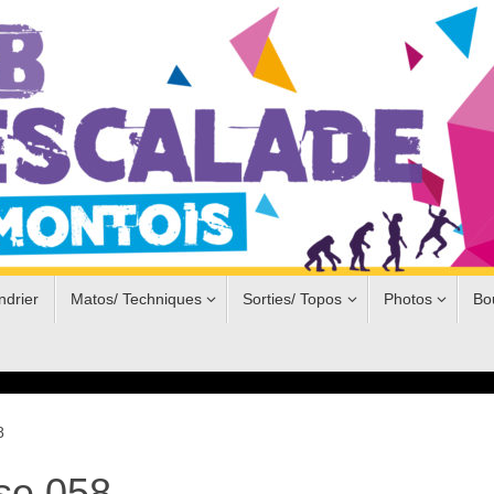
ndrier
Matos/ Techniques
Sorties/ Topos
Photos
Bo
8
e 058