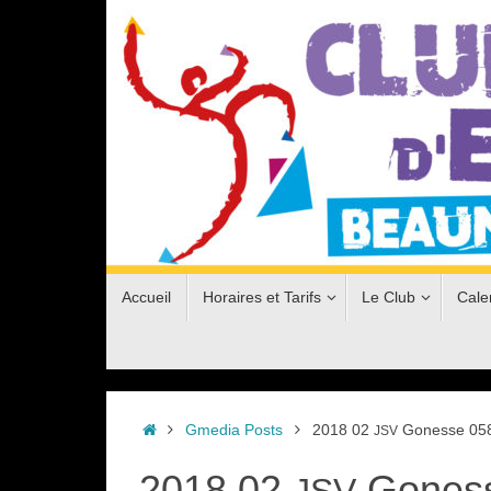
Passer
au
contenu
Passer
Accueil
Horaires et Tarifs
Le Club
Cale
au
contenu
Accueil
Gmedia Posts
2018 02
Gonesse 05
JSV
2018 02
Goness
JSV