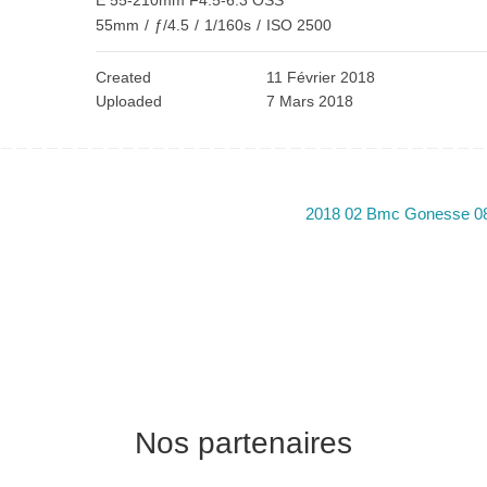
E 55-210mm F4.5-6.3 OSS
55mm
/
ƒ/4.5
/
1/160s
/
ISO 2500
Created
11 Février 2018
Uploaded
7 Mars 2018
2018 02 Bmc Gonesse 0
Nos partenaires