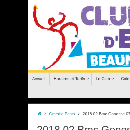
Passer
au
contenu
Passer
Accueil
Horaires et Tarifs
Le Club
Cale
au
contenu
Accueil
Gmedia Posts
2018 02 Bmc Gonesse 0
2018 02 Bmc Gone