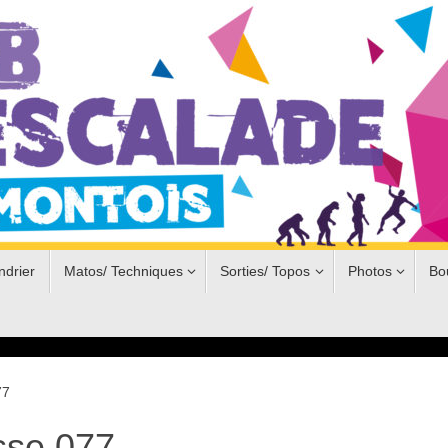
ndrier
Matos/ Techniques
Sorties/ Topos
Photos
Bo
77
sse 077