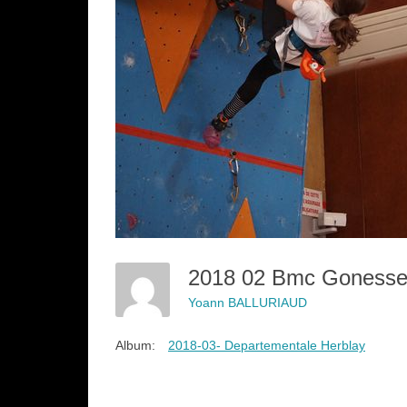
2018 02 Bmc Goness
Yoann BALLURIAUD
Album:
2018-03- Departementale Herblay