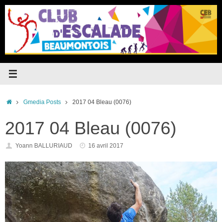
Passer
au
contenu
Accueil
Gmedia Posts
2017 04 Bleau (0076)
2017 04 Bleau (0076)
Yoann BALLURIAUD
16 avril 2017