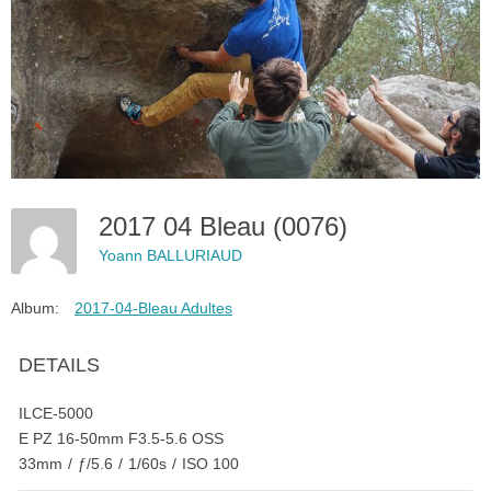
2017 04 Bleau (0076)
Yoann BALLURIAUD
Album:
2017-04-Bleau Adultes
DETAILS
ILCE-5000
E PZ 16-50mm F3.5-5.6 OSS
33mm
/
ƒ/5.6
/
1/60s
/
ISO 100