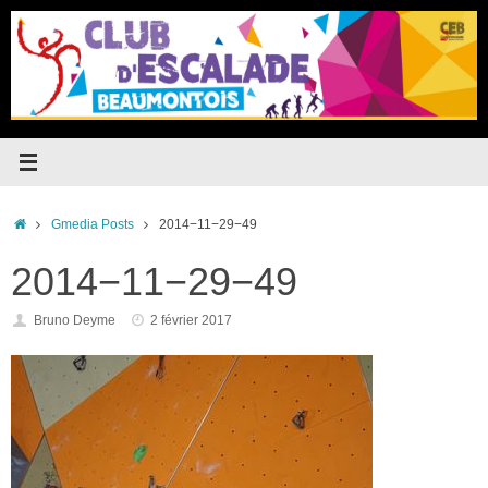
Passer
au
contenu
Accueil
Gmedia Posts
2014−11−29−49
2014−11−29−49
Bruno Deyme
2 février 2017