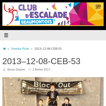
Passer
au
contenu
Accueil
Gmedia Posts
2013–12-08-CEB-53
2013–12-08-CEB-53
Bruno Deyme
2 février 2017