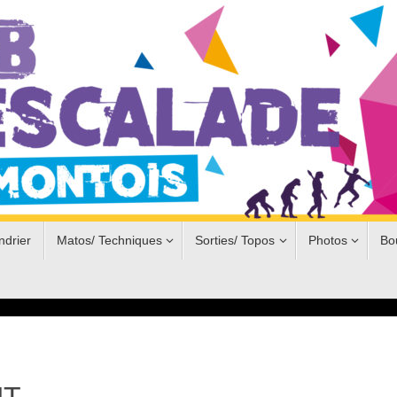
ndrier
Matos/ Techniques
Sorties/ Topos
Photos
Bo
UT