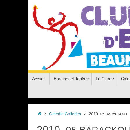
Passer
au
contenu
Passer
Accueil
Horaires et Tarifs
Le Club
Cale
au
contenu
Accueil
Gmedia Galleries
2010–
05-BARACKOUT
2010–
05-BARACKO