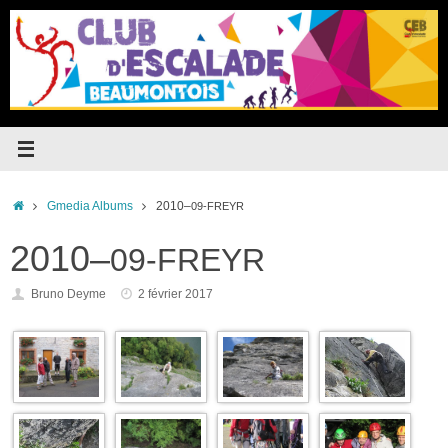
Passer
au
contenu
Accueil
Gmedia Albums
2010–
09-FREYR
2010–
09-FREYR
Bruno Deyme
2 février 2017
Fryer-37
Fryer-35
Fryer-34
Fryer-33