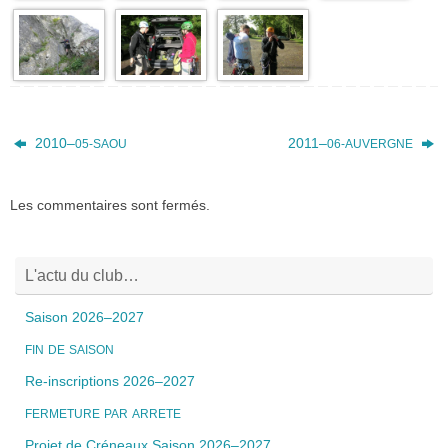
Fryer-08
Fryer-07
Fryer-06
Fryer-04
Fryer-03
Fryer-02
Fryer-01
2010–
2011–
05-SAOU
06-AUVERGNE
Les commentaires sont fermés.
L'actu du club…
Saison 2026–2027
FIN
DE
SAISON
Re-inscriptions 2026–2027
FERMETURE
PAR
ARRETE
Projet de Créneaux Saison 2026–2027